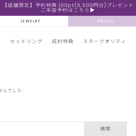
【店舗限定】予約特典 100pt(5,500円分)プレゼント
ご来店予約はこちら▶
JEWELRY
BRIDAL
輪
セットリング
成約特典
スタークオリティ
せんでした:
検索