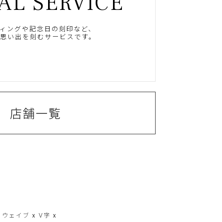
AL SERVICE
ィングや記念日の刻印など、
思い出を刻むサービスです。
店舗一覧
ン
ウェイブ
x
V字
x