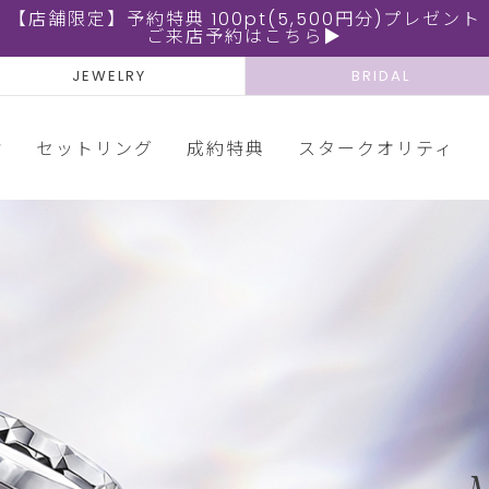
【店舗限定】予約特典 100pt(5,500円分)プレゼント
ご来店予約はこちら▶
JEWELRY
BRIDAL
輪
セットリング
成約特典
スタークオリティ