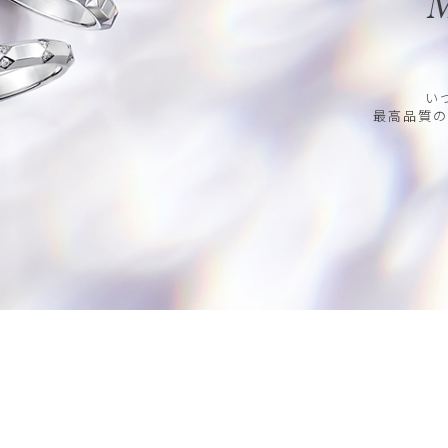
M
い
最高品質の