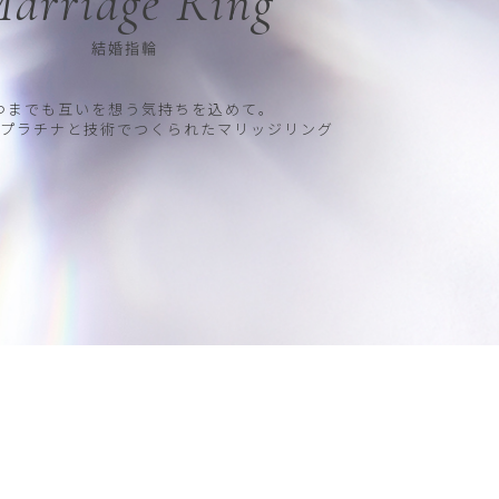
arriage Ring
結婚指輪
つまでも互いを想う気持ちを込めて。
プラチナと技術でつくられたマリッジリング