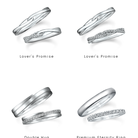
Lover's Promise
Lover's Promise
Double Hug
Premium Eternity Ring