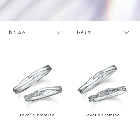
絞り込み
Lover's Promise
Lover's Promise