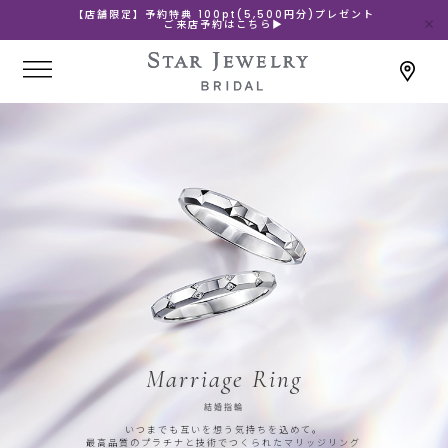
【店舗限定】予約特典 100pt(5,500円分)プレゼント
ご来店予約はこちら▶
Marriage Ring
結婚指輪
いつまでも互いを想う気持ちを込めて。
最高品質のプラチナと技術でつくられたマリッジリング