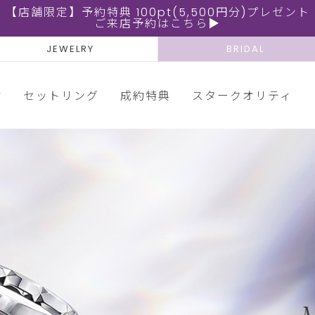
【店舗限定】予約特典 100pt(5,500円分)プレゼント
ご来店予約はこちら▶
JEWELRY
BRIDAL
輪
セットリング
成約特典
スタークオリティ