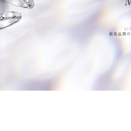
M
い
最高品質の