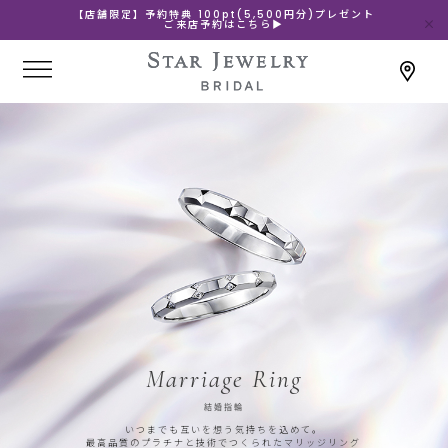
【店舗限定】予約特典 100pt(5,500円分)プレゼント
ご来店予約はこちら▶
Marriage Ring
結婚指輪
いつまでも互いを想う気持ちを込めて。
最高品質のプラチナと技術でつくられたマリッジリング