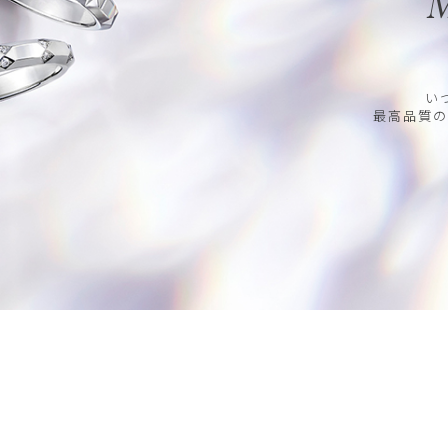
M
い
最高品質の