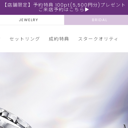
【店舗限定】予約特典 100pt(5,500円分)プレゼント
ご来店予約はこちら▶
JEWELRY
BRIDAL
輪
セットリング
成約特典
スタークオリティ