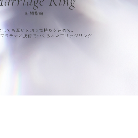
arriage Ring
結婚指輪
つまでも互いを想う気持ちを込めて。
プラチナと技術でつくられたマリッジリング