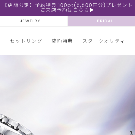
【店舗限定】予約特典 100pt(5,500円分)プレゼント
ご来店予約はこちら▶
JEWELRY
BRIDAL
輪
セットリング
成約特典
スタークオリティ