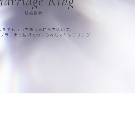
arriage Ring
結婚指輪
つまでも互いを想う気持ちを込めて。
プラチナと技術でつくられたマリッジリング