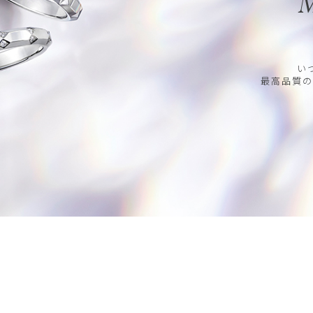
M
い
最高品質の