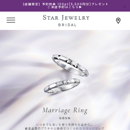
【店舗限定】予約特典 100pt(5,500円分)プレゼント
ご来店予約はこちら▶
Marriage Ring
結婚指輪
いつまでも互いを想う気持ちを込めて。
最高品質のプラチナと技術でつくられたマリッジリング