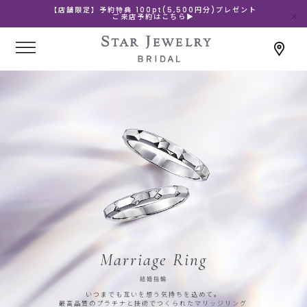
【店舗限定】予約特典 100pt(5,500円分)プレゼント
ご来店予約はこちら▶
Marriage Ring
結婚指輪
いつまでも互いを想う気持ちを込めて。
最高品質のプラチナと技術でつくられたマリッジリング