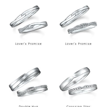
Lover's Promise
Lover's Promise
Double Hug
Crossing Star