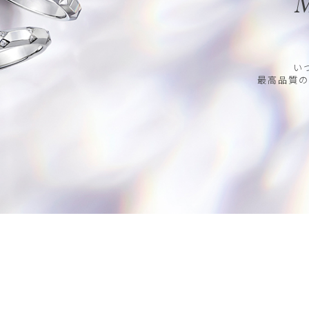
M
い
最高品質の