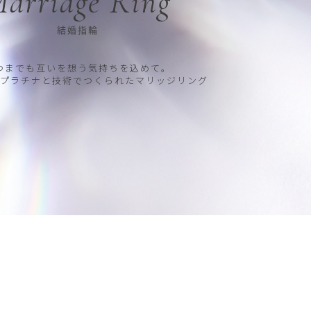
arriage Ring
結婚指輪
つまでも互いを想う気持ちを込めて。
プラチナと技術でつくられたマリッジリング