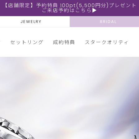
【店舗限定】予約特典 100pt(5,500円分)プレゼント
ご来店予約はこちら▶
JEWELRY
BRIDAL
輪
セットリング
成約特典
スタークオリティ