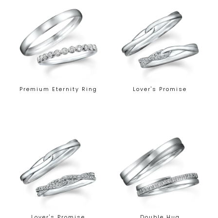
Premium Eternity Ring
Lover's Promise
Lover's Promise
Double Hug