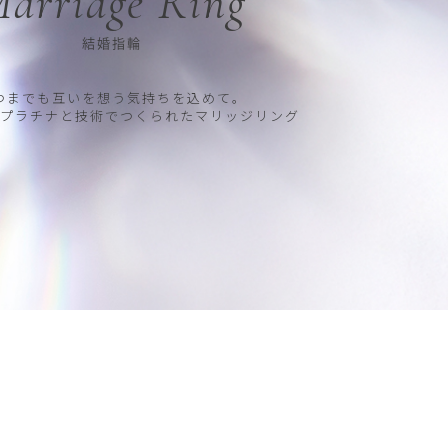
arriage Ring
結婚指輪
つまでも互いを想う気持ちを込めて。
プラチナと技術でつくられたマリッジリング