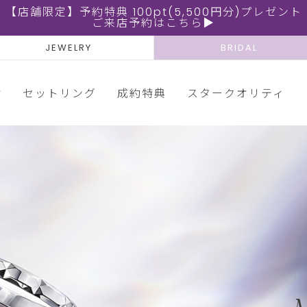
【店舗限定】予約特典 100pt(5,500円分)プレゼント
ご来店予約はこちら▶
JEWELRY
BRIDAL
輪
セットリング
成約特典
スタークオリティ