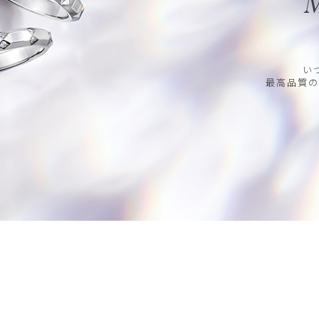
M
い
最高品質の