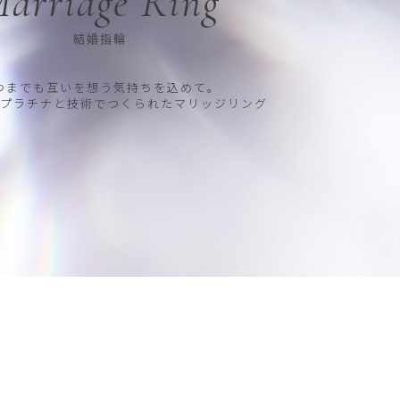
arriage Ring
結婚指輪
つまでも互いを想う気持ちを込めて。
プラチナと技術でつくられたマリッジリング