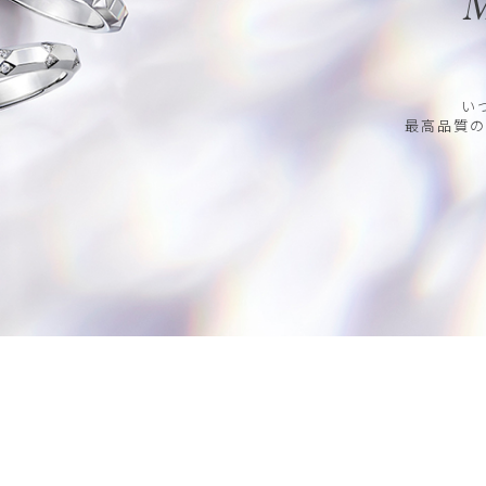
M
い
最高品質の