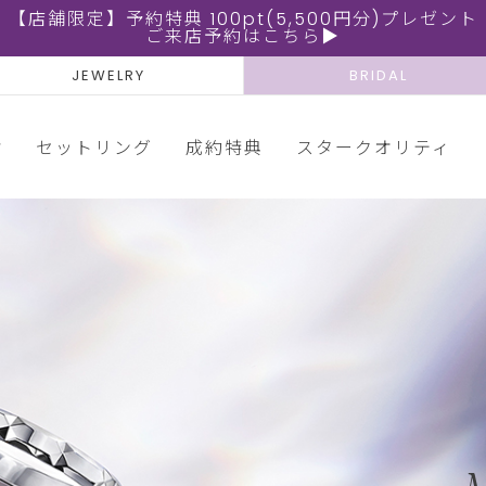
【店舗限定】予約特典 100pt(5,500円分)プレゼント
ご来店予約はこちら▶
JEWELRY
BRIDAL
輪
セットリング
成約特典
スタークオリティ