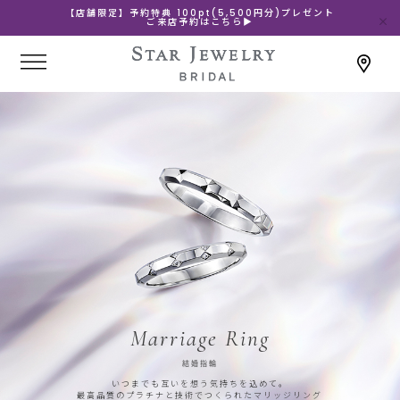
【店舗限定】予約特典 100pt(5,500円分)プレゼント
ご来店予約はこちら▶
Marriage Ring
結婚指輪
いつまでも互いを想う気持ちを込めて。
最高品質のプラチナと技術でつくられたマリッジリング