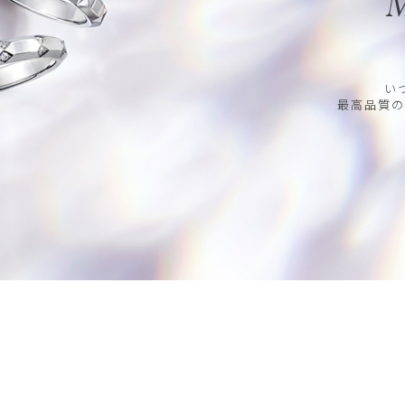
M
い
最高品質の