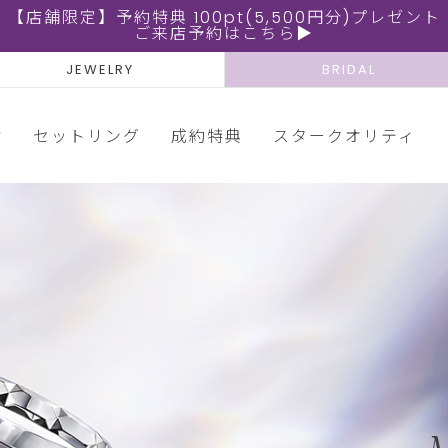
【店舗限定】予約特典 100pt(5,500円分)プレゼント
ご来店予約はこちら▶
JEWELRY
BRIDAL
輪
セットリング
成約特典
スタークオリティ