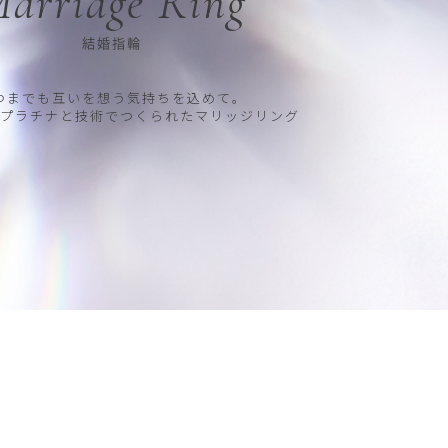
arriage Ring
結婚指輪
つまでも互いを想う気持ちを込めて。
プラチナと技術でつくられたマリッジリング