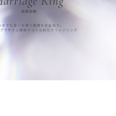
arriage Ring
結婚指輪
つまでも互いを想う気持ちを込めて。
プラチナと技術でつくられたマリッジリング