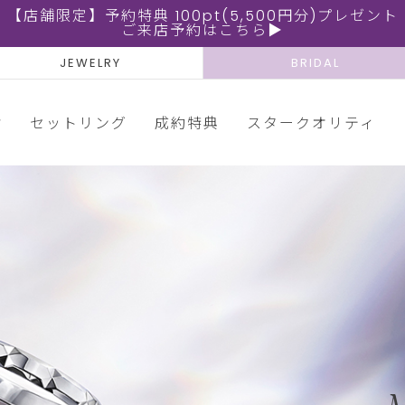
【店舗限定】予約特典 100pt(5,500円分)プレゼント
ご来店予約はこちら▶
JEWELRY
BRIDAL
輪
セットリング
成約特典
スタークオリティ