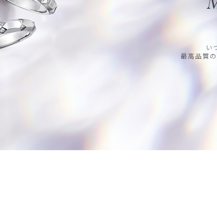
M
い
最高品質の