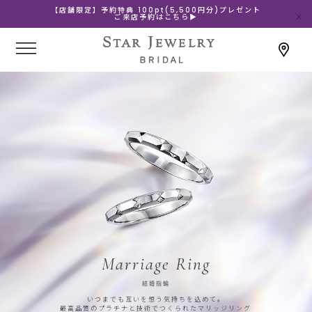
【店舗限定】予約特典 100pt(5,500円分)プレゼント
ご来店予約はこちら▶
Marriage Ring
結婚指輪
いつまでも互いを想う気持ちを込めて。
最高品質のプラチナと技術でつくられたマリッジリング