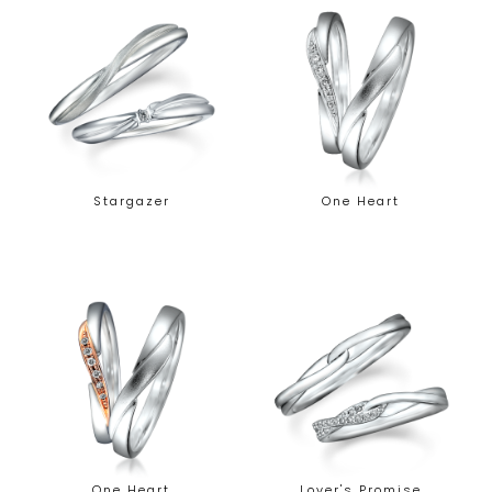
Stargazer
One Heart
One Heart
Lover's Promise