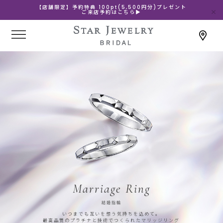
【店舗限定】予約特典 100pt(5,500円分)プレゼント
ご来店予約はこちら▶
Marriage Ring
結婚指輪
いつまでも互いを想う気持ちを込めて。
最高品質のプラチナと技術でつくられたマリッジリング