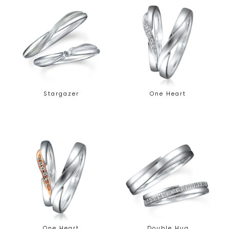
Stargazer
One Heart
One Heart
Double Hug