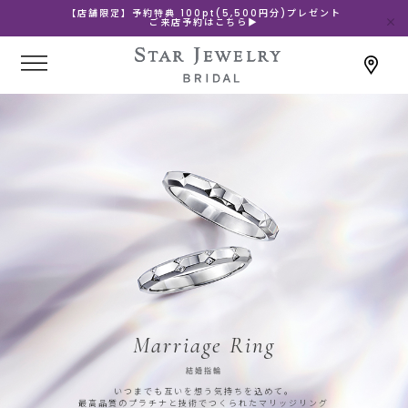
【店舗限定】予約特典 100pt(5,500円分)プレゼント
ご来店予約はこちら▶
Marriage Ring
結婚指輪
いつまでも互いを想う気持ちを込めて。
最高品質のプラチナと技術でつくられたマリッジリング