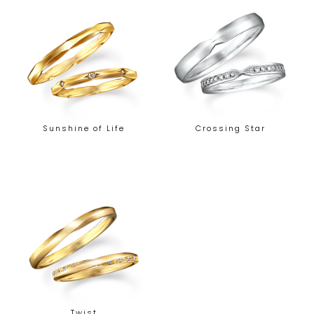
Sunshine of Life
Crossing Star
Twist