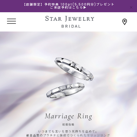
【店舗限定】予約特典 100pt(5,500円分)プレゼント
ご来店予約はこちら▶
Marriage Ring
結婚指輪
いつまでも互いを想う気持ちを込めて。
最高品質のプラチナと技術でつくられたマリッジリング