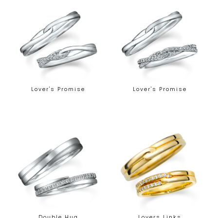
Lover's Promise
Lover's Promise
Double Hug
Lovers Links