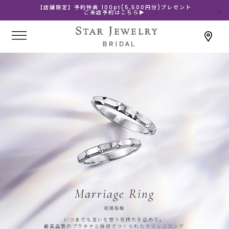
【店舗限定】予約特典 100pt(5,500円分)プレゼント
ご来店予約はこちら▶
Marriage Ring
結婚指輪
いつまでも互いを想う気持ちを込めて。
最高品質のプラチナと技術でつくられたマリッジリング