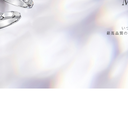
M
い
最高品質の