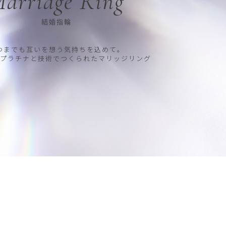
arriage Ring
結婚指輪
つまでも互いを想う気持ちを込めて。
プラチナと技術でつくられたマリッジリング