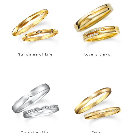
Sunshine of Life
Lovers Links
Crossing Star
Twist