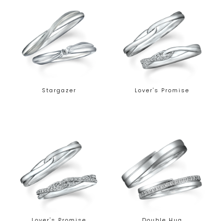
Stargazer
Lover's Promise
Lover's Promise
Double Hug