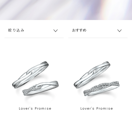
絞り込み
Lover's Promise
Lover's Promise