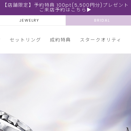
【店舗限定】予約特典 100pt(5,500円分)プレゼント
ご来店予約はこちら▶
JEWELRY
BRIDAL
輪
セットリング
成約特典
スタークオリティ