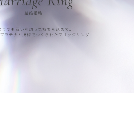
arriage Ring
結婚指輪
つまでも互いを想う気持ちを込めて。
プラチナと技術でつくられたマリッジリング