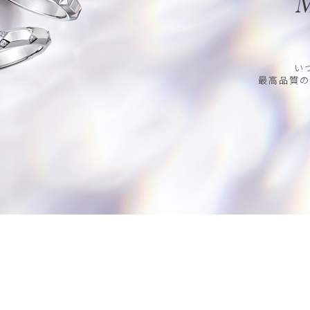
M
い
最高品質の