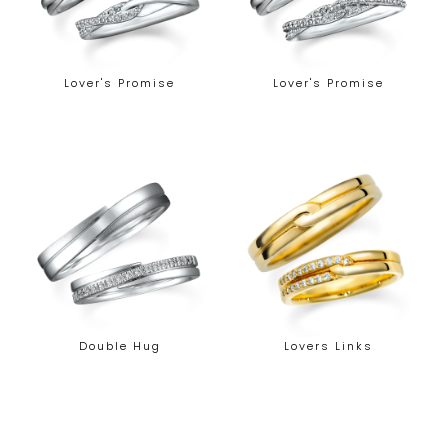
Lover's Promise
Lover's Promise
Double Hug
Lovers Links