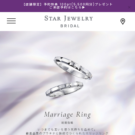
【店舗限定】予約特典 100pt(5,500円分)プレゼント
ご来店予約はこちら▶
Marriage Ring
結婚指輪
いつまでも互いを想う気持ちを込めて。
最高品質のプラチナと技術でつくられたマリッジリング