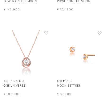
POWER ON THE MOON
POWER ON THE MOON
¥ 143,000
¥ 104,500
K18 ネックレス
K18 ピアス
ONE UNIVERSE
MOON SETTING
¥ 198,000
¥ 91,300