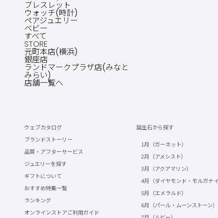
ブレスレット
ウォッチ(時計)
ペアジュエリー
ベビー
すべて
STORE
元町本店(横浜)
銀座店
ランドマークプラザ店(みなと
みらい)
店舗一覧へ
ウェブカタログ
誕生石から探す
ブランドストーリー
1月（ガーネット）
品質・アフターサービス
2月（アメシスト）
ジュエリーを探す
3月（アクアマリン）
ギフトについて
4月（ダイヤモンド・モルガナ
おすすめ特集一覧
5月（エメラルド）
ランキング
6月（パール・ムーンストーン）
オンラインストアご利用ガイド
7月（ルビー）