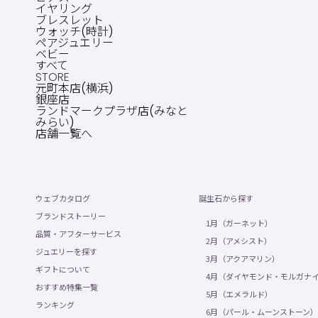
イヤリング
ブレスレット
ウォッチ(時計)
ペアジュエリー
ベビー
すべて
STORE
元町本店(横浜)
銀座店
ランドマークプラザ店(みなと
みらい)
店舗一覧へ
ウェブカタログ
誕生石から探す
ブランドストーリー
1月（ガーネット）
品質・アフターサービス
2月（アメシスト）
ジュエリーを探す
3月（アクアマリン）
ギフトについて
4月（ダイヤモンド・モルガナ
おすすめ特集一覧
5月（エメラルド）
ランキング
6月（パール・ムーンストーン）