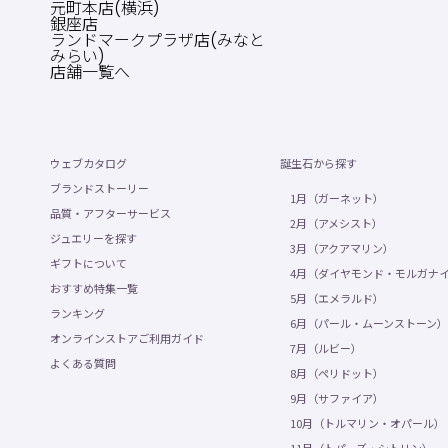
元町本店(横浜)
銀座店
ランドマークプラザ店(みなと
みらい)
店舗一覧へ
ウェブカタログ
誕生石から探す
ブランドストーリー
1月（ガーネット）
品質・アフターサービス
2月（アメシスト）
ジュエリーを探す
3月（アクアマリン）
ギフトについて
4月（ダイヤモンド・モルガナ
おすすめ特集一覧
5月（エメラルド）
ランキング
6月（パール・ムーンストーン）
オンラインストアご利用ガイド
7月（ルビー）
よくある質問
8月（ペリドット）
9月（サファイア）
10月（トルマリン・オパール）