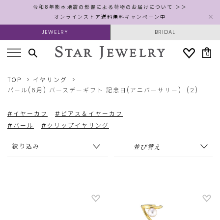
令和8年熊本地震の影響による荷物のお届けについて ＞＞
オンラインストア送料無料キャンペーン中
JEWELRY
BRIDAL
0
TOP
イヤリング
パール(6月)
バースデーギフト
記念日(アニバーサリー)
(2)
#イヤーカフ
#ピアス＆イヤーカフ
#パール
#クリップイヤリング
絞り込み