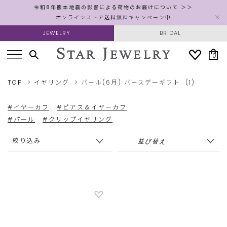
令和8年熊本地震の影響による荷物のお届けについて ＞＞
オンラインストア送料無料キャンペーン中
JEWELRY
BRIDAL
0
TOP
イヤリング
パール(6月)
バースデーギフト
(1)
#イヤーカフ
#ピアス＆イヤーカフ
#パール
#クリップイヤリング
絞り込み