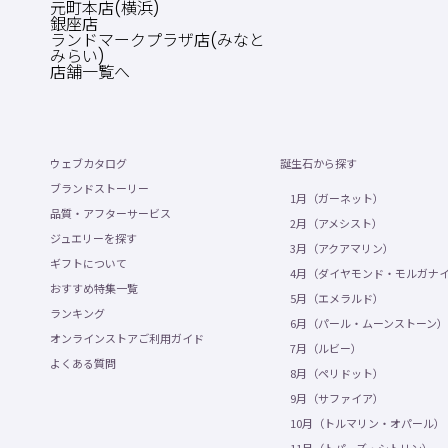
元町本店(横浜)
銀座店
ランドマークプラザ店(みなと
みらい)
店舗一覧へ
ウェブカタログ
誕生石から探す
ブランドストーリー
1月（ガーネット）
品質・アフターサービス
2月（アメシスト）
ジュエリーを探す
3月（アクアマリン）
ギフトについて
4月（ダイヤモンド・モルガナ
おすすめ特集一覧
5月（エメラルド）
ランキング
6月（パール・ムーンストーン）
オンラインストアご利用ガイド
7月（ルビー）
よくある質問
8月（ペリドット）
9月（サファイア）
10月（トルマリン・オパール）