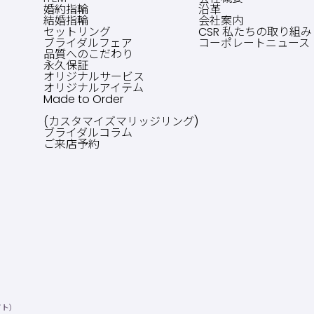
婚約指輪
沿革
結婚指輪
会社案内
セットリング
CSR 私たちの取り組み
ブライダルフェア
コーポレートニュース
品質へのこだわり
永久保証
オリジナルサービス
オリジナルアイテム
Made to Order
(カスタマイズマリッジリング)
ブライダルコラム
ご来店予約
イト）