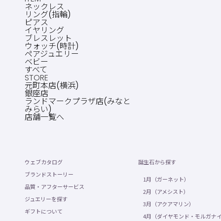
ネックレス
リング(指輪)
ピアス
イヤリング
ブレスレット
ウォッチ(時計)
ペアジュエリー
ベビー
すべて
STORE
元町本店(横浜)
銀座店
ランドマークプラザ店(みなと
みらい)
店舗一覧へ
ウェブカタログ
誕生石から探す
ブランドストーリー
1月（ガーネット）
品質・アフターサービス
2月（アメシスト）
ジュエリーを探す
3月（アクアマリン）
ギフトについて
4月（ダイヤモンド・モルガナ