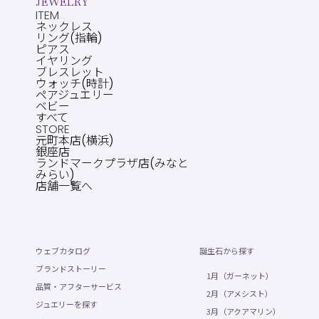
JEWELRY
ITEM
ネックレス
リング(指輪)
ピアス
イヤリング
ブレスレット
ウォッチ(時計)
ペアジュエリー
ベビー
すべて
STORE
元町本店(横浜)
銀座店
ランドマークプラザ店(みなと
みらい)
店舗一覧へ
ウェブカタログ
誕生石から探す
ブランドストーリー
1月（ガーネット）
品質・アフターサービス
2月（アメシスト）
ジュエリーを探す
3月（アクアマリン）