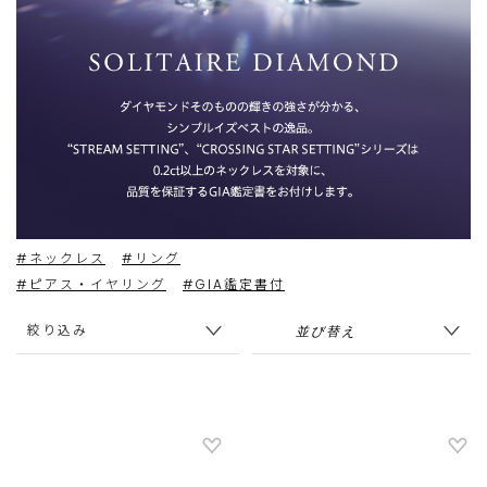
#ネックレス
#リング
#ピアス・イヤリング
#GIA鑑定書付
絞り込み