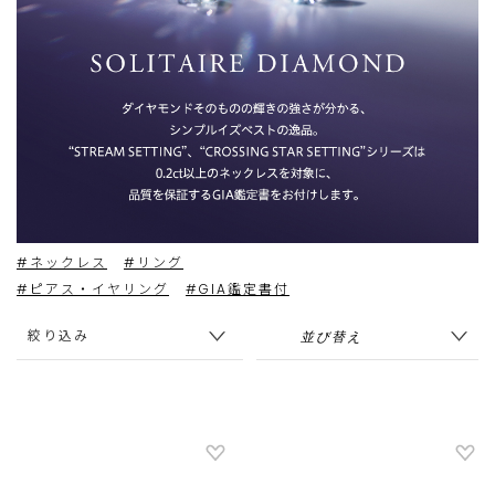
#ネックレス
#リング
#ピアス・イヤリング
#GIA鑑定書付
絞り込み