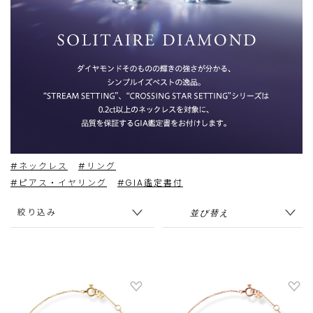
#ネックレス
#リング
#ピアス・イヤリング
#GIA鑑定書付
絞り込み