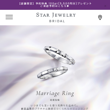
【店舗限定】予約特典 100pt(5,500円分)プレゼント
ご来店予約はこちら▶
Marriage Ring
結婚指輪
いつまでも互いを想う気持ちを込めて。
最高品質のプラチナと技術でつくられたマリッジリング