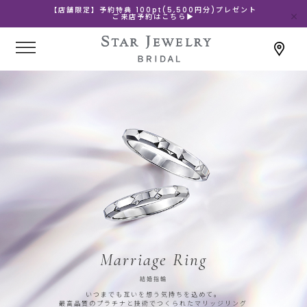
【店舗限定】予約特典 100pt(5,500円分)プレゼント
ご来店予約はこちら▶
Marriage Ring
結婚指輪
いつまでも互いを想う気持ちを込めて。
最高品質のプラチナと技術でつくられたマリッジリング