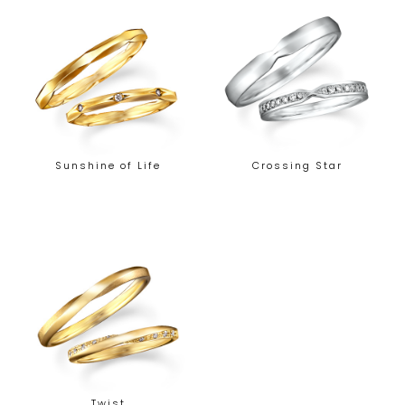
Sunshine of Life
Crossing Star
Twist