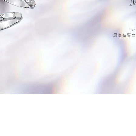
M
い
最高品質の