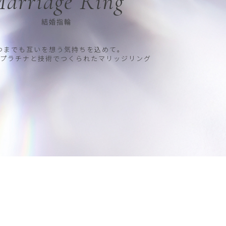
arriage Ring
結婚指輪
つまでも互いを想う気持ちを込めて。
プラチナと技術でつくられたマリッジリング