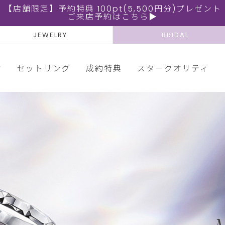
【店舗限定】予約特典 100pt(5,500円分)プレゼント
ご来店予約はこちら▶
JEWELRY
BRIDAL
輪
セットリング
成約特典
スタークオリティ