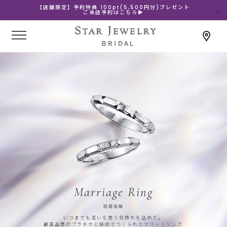
【店舗限定】予約特典 100pt(5,500円分)プレゼント
ご来店予約はこちら▶
Marriage Ring
結婚指輪
いつまでも互いを想う気持ちを込めて。
最高品質のプラチナと技術でつくられたマリッジリング