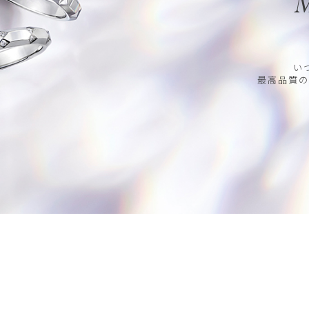
M
い
最高品質の