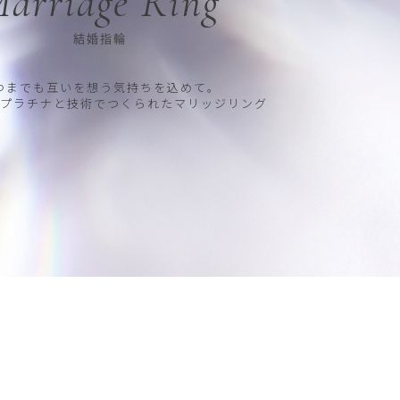
arriage Ring
結婚指輪
つまでも互いを想う気持ちを込めて。
プラチナと技術でつくられたマリッジリング