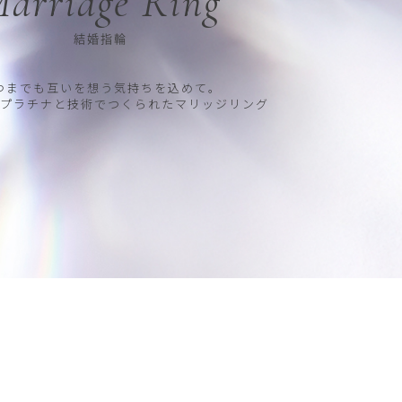
arriage Ring
結婚指輪
つまでも互いを想う気持ちを込めて。
プラチナと技術でつくられたマリッジリング