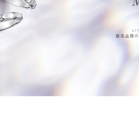
M
い
最高品質の