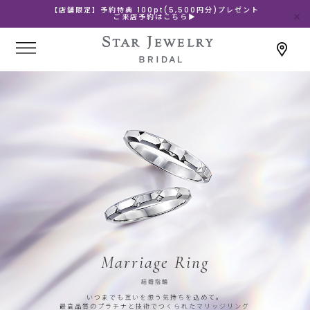
【店舗限定】予約特典 100pt(5,500円分)プレゼント
ご来店予約はこちら▶
Marriage Ring
結婚指輪
いつまでも互いを想う気持ちを込めて。
最高品質のプラチナと技術でつくられたマリッジリング