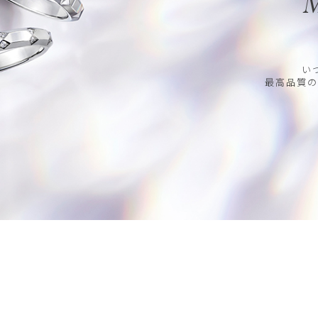
M
い
最高品質の