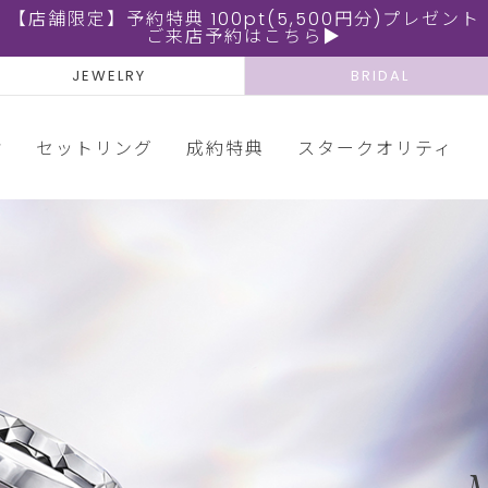
【店舗限定】予約特典 100pt(5,500円分)プレゼント
ご来店予約はこちら▶
JEWELRY
BRIDAL
輪
セットリング
成約特典
スタークオリティ