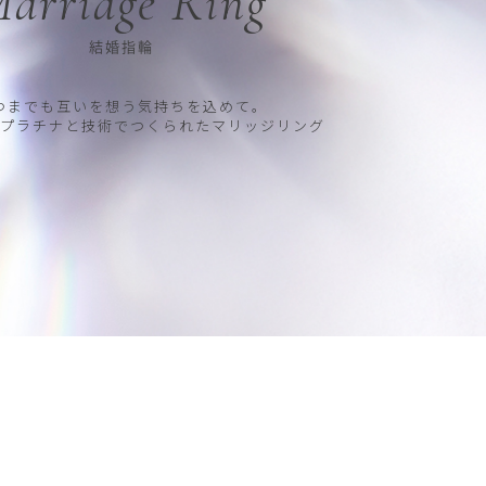
arriage Ring
結婚指輪
つまでも互いを想う気持ちを込めて。
プラチナと技術でつくられたマリッジリング