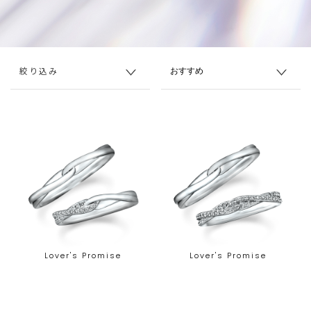
絞り込み
Lover's Promise
Lover's Promise