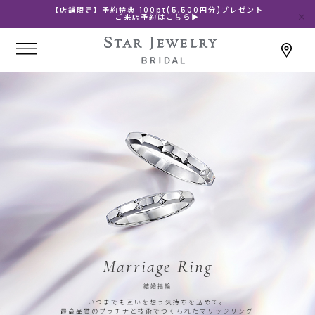
【店舗限定】予約特典 100pt(5,500円分)プレゼント
ご来店予約はこちら▶
Marriage Ring
結婚指輪
いつまでも互いを想う気持ちを込めて。
最高品質のプラチナと技術でつくられたマリッジリング